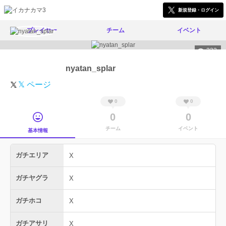
新規登録・ログイン
プレイヤー
チーム
イベント
232
nyatan_splar
𝕏 ページ
0
0
0
0
チーム
イベント
基本情報
ガチエリア
X
ガチヤグラ
X
ガチホコ
X
ガチアサリ
X