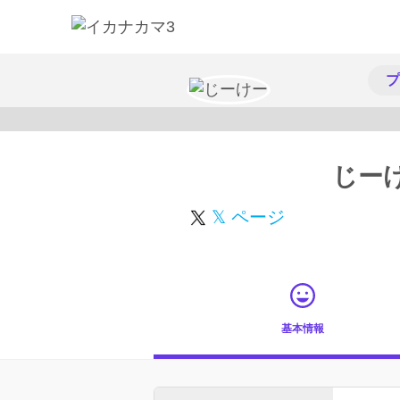
プ
じー
𝕏 ページ
基本情報