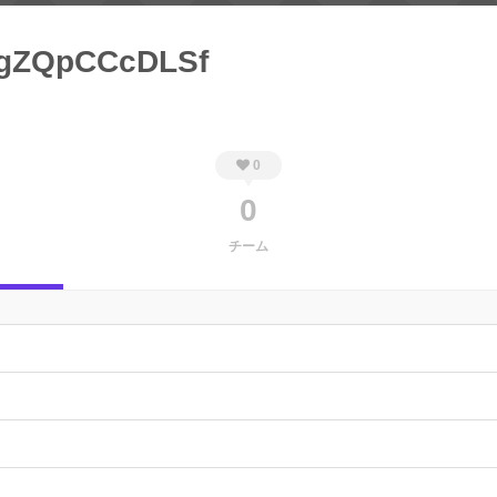
gZQpCCcDLSf
0
0
チーム