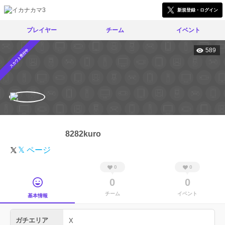
新規登録・ログイン
プレイヤー
チーム
イベント
589
スカウト受付中
8282kuro
𝕏 ページ
0
0
0
0
チーム
イベント
基本情報
ガチエリア
X