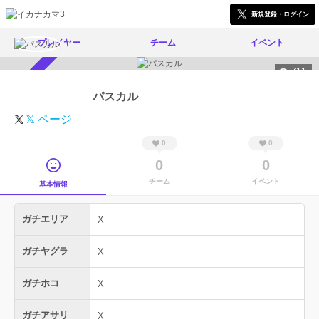
新規登録・ログイン
プレイヤー
チーム
イベント
711
スカウト受付中
パスカル
𝕏 ページ
0
0
0
0
チーム
イベント
基本情報
ガチエリア
X
ガチヤグラ
X
ガチホコ
X
ガチアサリ
X