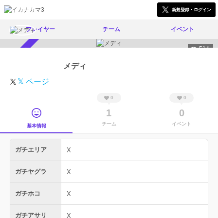
新規登録・ログイン
プレイヤー
チーム
イベント
514
スカウト受付中
メディ
𝕏 ページ
0
0
1
0
チーム
イベント
基本情報
ガチエリア
X
ガチヤグラ
X
ガチホコ
X
ガチアサリ
X