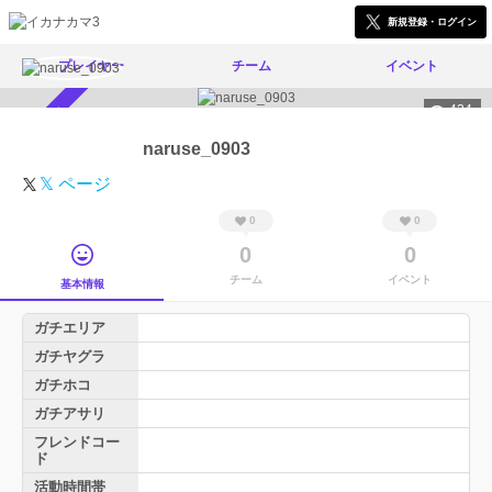
新規登録・ログイン
プレイヤー
チーム
イベント
424
スカウト受付中
naruse_0903
𝕏 ページ
0
0
0
0
チーム
イベント
基本情報
ガチエリア
ガチヤグラ
ガチホコ
ガチアサリ
フレンドコー
ド
活動時間帯