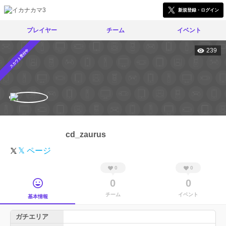
新規登録・ログイン
プレイヤー
チーム
イベント
239
スカウト受付中
cd_zaurus
𝕏 ページ
0
0
0
0
チーム
イベント
基本情報
ガチエリア