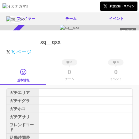
新規登録・ログイン
プレイヤー
チーム
イベント
215
スカウト受付中
xq__qxx
𝕏 ページ
0
0
0
0
チーム
イベント
基本情報
ガチエリア
ガチヤグラ
ガチホコ
ガチアサリ
フレンドコー
ド
活動時間帯