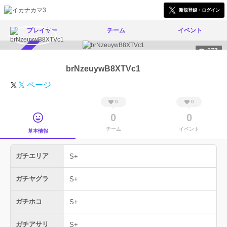
新規登録・ログイン
プレイヤー
チーム
イベント
377
スカウト受付中
brNzeuywB8XTVc1
𝕏 ページ
0
0
0
0
チーム
イベント
基本情報
ガチエリア
S+
ガチヤグラ
S+
ガチホコ
S+
ガチアサリ
S+