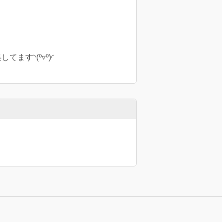
ます◝(⁰▿⁰)◜