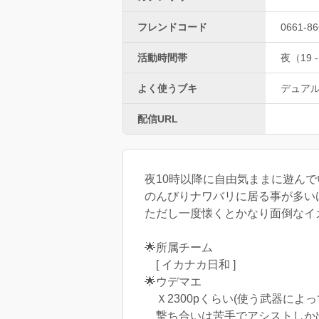
フレンドコード
0661-86
活動時間帯
夜（19 -
よく使うブキ
デュア
配信URL
夜10時以降に自由気ままに遊んで
のんびりナワバリに居る事が多い
ただし一度懐くとかなり面倒なイカに
🌟所属チーム
[ イカナカ日和 ]
🌟ウデマエ
Ｘ2300pくらい(使う武器によっ
撃ち合いは苦手でアシストしか