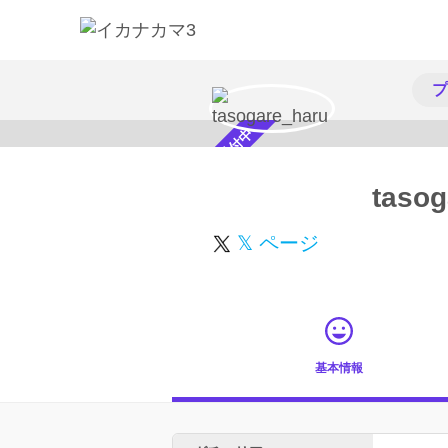
プ
スカウト受付中
tasog
𝕏 ページ
基本情報