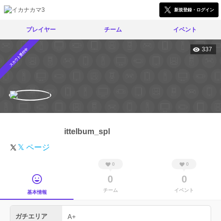
新規登録・ログイン
プレイヤー
チーム
イベント
337
スカウト受付中
ittelbum_spl
𝕏 ページ
0
0
0
0
チーム
イベント
基本情報
ガチエリア
A+