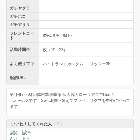
ガチヤグラ
ガチホコ
ガチアサリ
フレンドコー
8264-8752-6410
ド
活動時間帯
夜（19 - 23）
よく使うブキ
ハイドラントカスタム
リッター3K
配信URL
第1回Leon杯団体戦準優勝🥈 個人戦カローラデコでBest4
元オールXです！Switch買い替えてプラベ、リグマを中心にやって
ます！
いいね！してくれた人
（ 2 ）