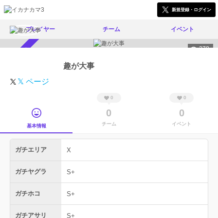
新規登録・ログイン
プレイヤー
チーム
イベント
378
スカウト受付中
趣が大事
𝕏 ページ
0
0
0
0
チーム
イベント
基本情報
ガチエリア
X
ガチヤグラ
S+
ガチホコ
S+
ガチアサリ
S+