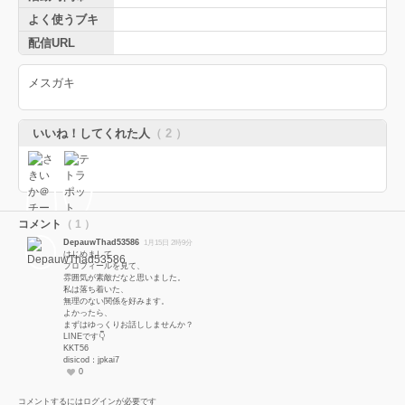
よく使うブキ
配信URL
メスガキ
いいね！してくれた人
（ 2 ）
コメント
（ 1 ）
DepauwThad53586
1月15日 2時9分
はじめまして。
プロフィールを見て、
雰囲気が素敵だなと思いました。
私は落ち着いた、
無理のない関係を好みます。
よかったら、
まずはゆっくりお話ししませんか？
LINEです👇
KKT56
disicod：jpkai7
0
コメントするにはログインが必要です