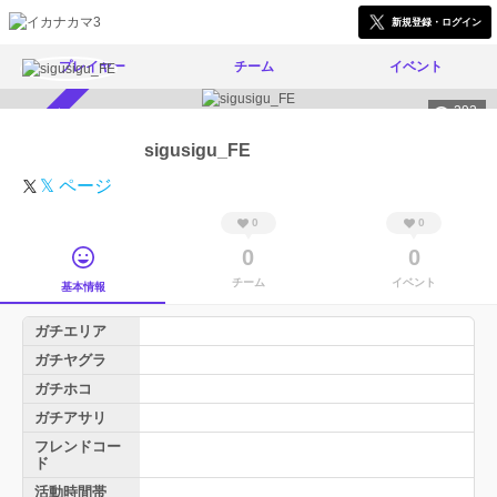
新規登録・ログイン
プレイヤー
チーム
イベント
292
スカウト受付中
sigusigu_FE
𝕏 ページ
0
0
0
0
チーム
イベント
基本情報
ガチエリア
ガチヤグラ
ガチホコ
ガチアサリ
フレンドコー
ド
活動時間帯