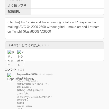
よく使うブキ
配信URL
(He/Him) I'm 17 y/o and I'm a comp @SplatoonJP player in the
making! AVG X: 2000-2300 without grind. I make art and I stream
on Twitch! (Raz#8300) AC8300
いいね！してくれた人
（ 2 ）
コメント
（ 1 ）
DepauwThad53586
1月15日 2時13分
はじめまして。
プロフィールを見て、
雰囲気が素敵だなと思いました。
私は落ち着いた、
無理のない関係を好みます。
よかったら、
まずはゆっくりお話ししませんか？
LINEです👇
KKT56
disicod：jpkai7