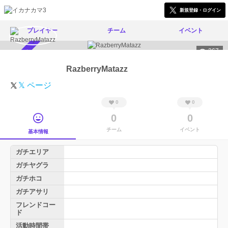
新規登録・ログイン
プレイヤー
チーム
イベント
267
スカウト受付中
RazberryMatazz
𝕏 ページ
0
0
0
0
チーム
イベント
基本情報
ガチエリア
ガチヤグラ
ガチホコ
ガチアサリ
フレンドコー
ド
活動時間帯