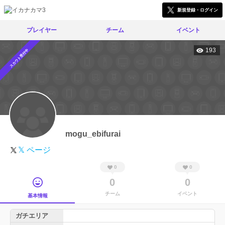
新規登録・ログイン
プレイヤー
チーム
イベント
193
スカウト受付中
mogu_ebifurai
𝕏 ページ
0
0
0
0
チーム
イベント
基本情報
ガチエリア