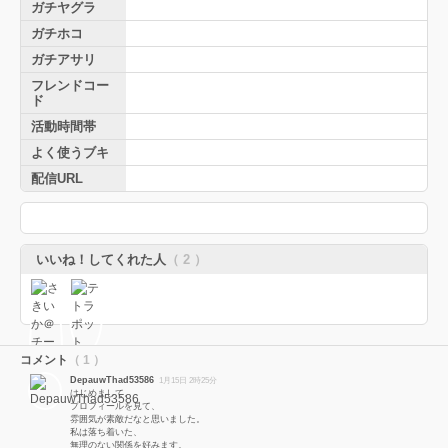
ガチヤグラ
ガチホコ
ガチアサリ
フレンドコー
ド
活動時間帯
よく使うブキ
配信URL
いいね！してくれた人
（ 2 ）
コメント
（ 1 ）
DepauwThad53586
1月15日 2時25分
はじめまして。
プロフィールを見て、
雰囲気が素敵だなと思いました。
私は落ち着いた、
無理のない関係を好みます。