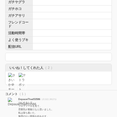
ガチヤグラ
ガチホコ
ガチアサリ
フレンドコー
ド
活動時間帯
よく使うブキ
配信URL
いいね！してくれた人
（ 2 ）
コメント
（ 1 ）
DepauwThad53586
1月15日 2時27分
はじめまして。
プロフィールを見て、
雰囲気が素敵だなと思いました。
私は落ち着いた、
無理のない関係を好みます。