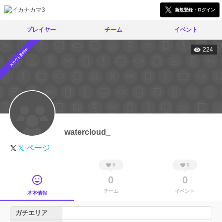
新規登録・ログイン
プレイヤー
チーム
イベント
224
スカウト受付中
watercloud_
𝕏 ページ
0
0
0
0
チーム
イベント
基本情報
ガチエリア