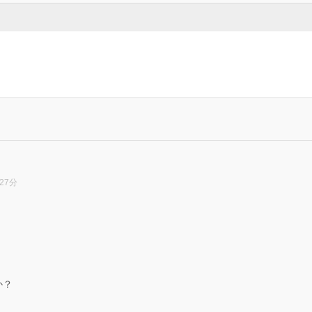
27分
。
か？