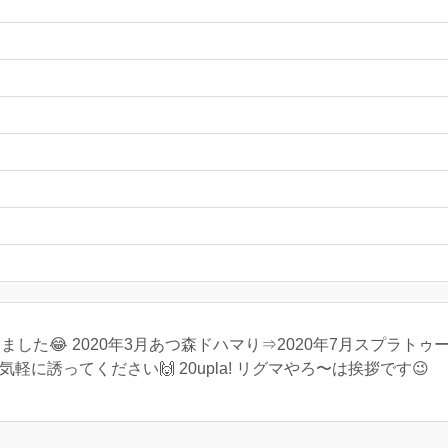
ました😂 2020年3月あつ森ドハマり⇒2020年7月スプラト
軽に誘ってください🙌 20upla! リグマやろ〜は挨拶です😉