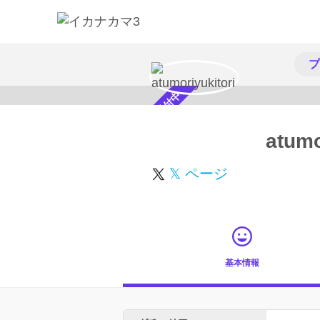
プ
スカウト受付中
atumo
𝕏 ページ
基本情報