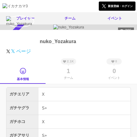
新規登録・ログイン
プレイヤー
チーム
イベント
395
スカウト受付中
nuko_Yozakura
𝕏 ページ
2.1K
0
1
0
チーム
イベント
基本情報
ガチエリア
X
ガチヤグラ
S+
ガチホコ
X
ガチアサリ
S+