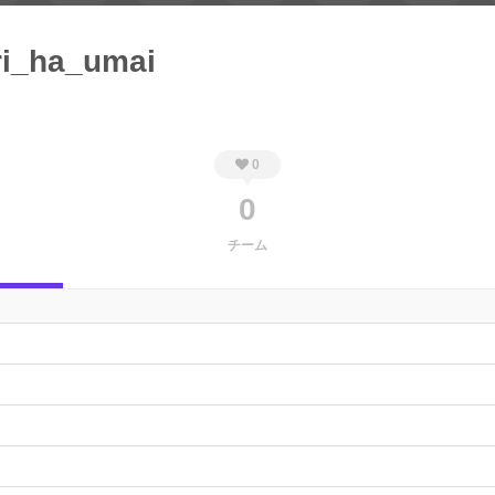
ri_ha_umai
0
0
チーム