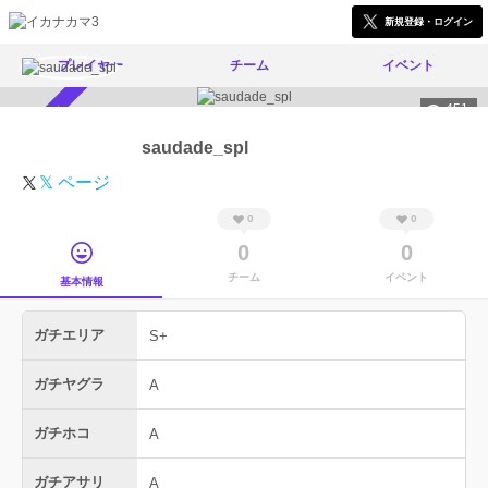
新規登録・ログイン
プレイヤー
チーム
イベント
451
スカウト受付中
saudade_spl
𝕏 ページ
0
0
0
0
チーム
イベント
基本情報
ガチエリア
S+
ガチヤグラ
A
ガチホコ
A
ガチアサリ
A