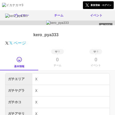
新規登録・ログイン
プレイヤー
チーム
イベント
269
kero_pya333
𝕏 ページ
0
0
0
0
チーム
イベント
基本情報
ガチエリア
X
ガチヤグラ
X
ガチホコ
X
ガチアサリ
X