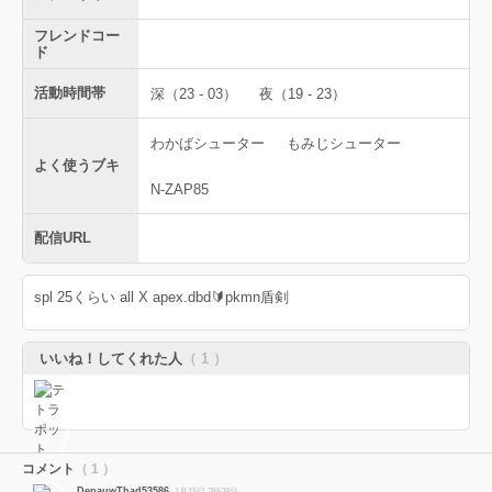
フレンドコー
ド
活動時間帯
深（23 - 03）
夜（19 - 23）
わかばシューター
もみじシューター
よく使うブキ
N-ZAP85
配信URL
spl 25くらい all X apex.dbd🔰pkmn盾剣
いいね！してくれた人
（ 1 ）
コメント
（ 1 ）
DepauwThad53586
1月15日 2時38分