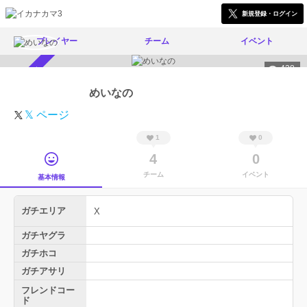
新規登録・ログイン
プレイヤー
チーム
イベント
438
スカウト受付中
めいなの
𝕏 ページ
1
0
4
0
チーム
イベント
基本情報
ガチエリア
X
ガチヤグラ
ガチホコ
ガチアサリ
フレンドコー
ド