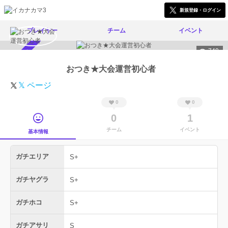
新規登録・ログイン
プレイヤー
チーム
イベント
749
スカウト受付中
おつき★大会運営初心者
𝕏 ページ
0
0
0
1
チーム
イベント
基本情報
ガチエリア
S+
ガチヤグラ
S+
ガチホコ
S+
ガチアサリ
S