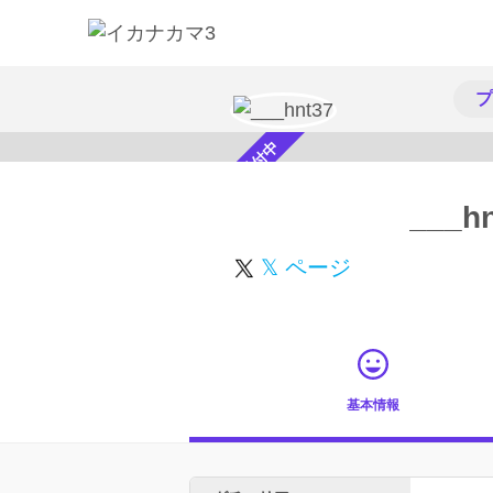
プ
スカウト受付中
___h
𝕏 ページ
基本情報