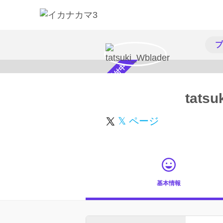
プ
スカウト受付中
tatsu
𝕏 ページ
基本情報