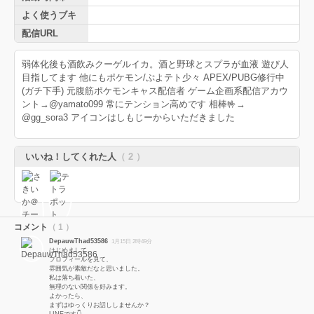
よく使うブキ
配信URL
弱体化後も酒飲みクーゲルイカ。酒と野球とスプラが血液 遊び人
目指してます 他にもポケモン/ぷよテト少々 APEX/PUBG修行中
(ガチ下手) 元腹筋ポケモンキャス配信者 ゲーム企画系配信アカウ
ント→@yamato099 常にテンション高めです 相棒🤟→
@gg_sora3 アイコンはしもじーからいただきました
いいね！してくれた人
（ 2 ）
コメント
（ 1 ）
DepauwThad53586
1月15日 2時49分
はじめまして。
プロフィールを見て、
雰囲気が素敵だなと思いました。
私は落ち着いた、
無理のない関係を好みます。
よかったら、
まずはゆっくりお話ししませんか？