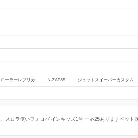
ーローラーレプリカ
N-ZAP85
ジェットスイーパーカスタム
。スロラ使いフォロバ インキッズ1号 一応25ありますペット@Po