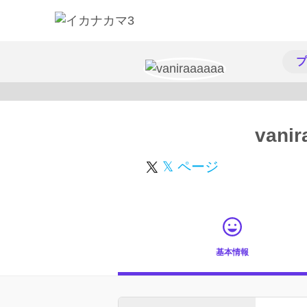
プ
vanir
𝕏 ページ
基本情報