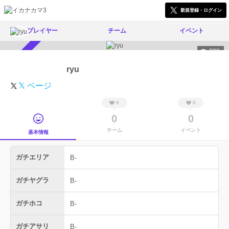
新規登録・ログイン
プレイヤー
チーム
イベント
300
スカウト受付中
ryu
𝕏 ページ
0
0
0
0
チーム
イベント
基本情報
ガチエリア
B-
ガチヤグラ
B-
ガチホコ
B-
ガチアサリ
B-