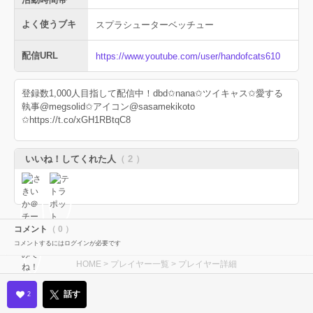
よく使うブキ
スプラシューターベッチュー
配信URL
https://www.youtube.com/user/handofcats610
登録数1,000人目指して配信中！dbd✩nana✩ツイキャス✩愛する
執事@megsolid✩アイコン@sasamekikoto
✩https://t.co/xGH1RBtqC8
いいね！してくれた人
（ 2 ）
コメント
（ 0 ）
コメントするにはログインが必要です
HOME
>
プレイヤー一覧
> プレイヤー詳細
話す
2