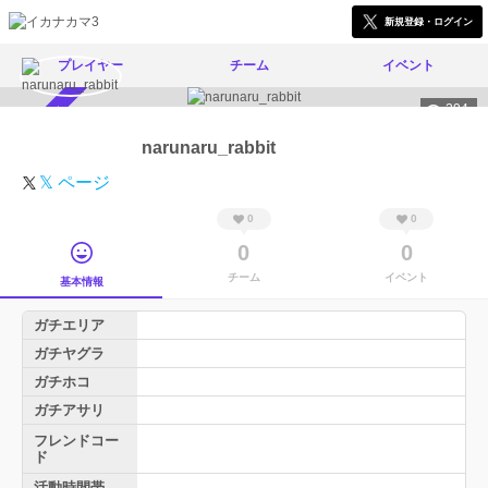
新規登録・ログイン
プレイヤー
チーム
イベント
294
スカウト受付中
narunaru_rabbit
𝕏 ページ
0
0
0
0
チーム
イベント
基本情報
ガチエリア
ガチヤグラ
ガチホコ
ガチアサリ
フレンドコー
ド
活動時間帯