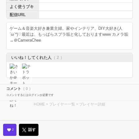
よく使うブキ
配信URL
ゲーム＆音楽大好き兼業主婦。家やインテリア、DIY大好き(人
´ω`*)♡最近は、もっぱらスプラ垢と化しておりますwww カメラ垢
→＠CameraChee
いいね！してくれた人
（ 2 ）
コメント
（ 0 ）
コメントするにはログインが必要です
HOME
>
プレイヤー一覧
> プレイヤー詳細
話す
2