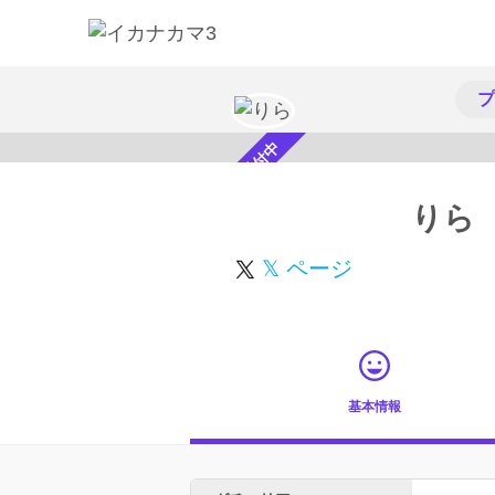
プ
スカウト受付中
りら
𝕏 ページ
基本情報