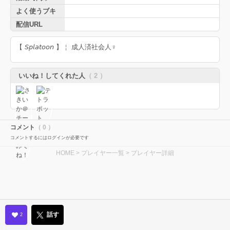
よく使うブキ
配信URL
【 𝘚𝘱𝘭𝘢𝘵𝘰𝘰𝘯 】￤ 成人済社会人♀︎
いいね！してくれた人
（ 2 ）
コメント
（ 0 ）
コメントするにはログインが必要です
HOME
>
プレイヤー一覧
> プレイヤー詳細
話す
2