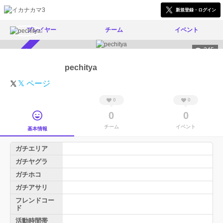
新規登録・ログイン
プレイヤー
チーム
イベント
245
スカウト受付中
pechitya
𝕏 ページ
0
0
0
0
チーム
イベント
基本情報
ガチエリア
ガチヤグラ
ガチホコ
ガチアサリ
フレンドコー
ド
活動時間帯