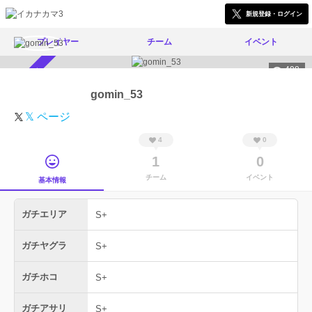
新規登録・ログイン
プレイヤー
チーム
イベント
498
スカウト受付中
gomin_53
𝕏 ページ
4
0
1
0
チーム
イベント
基本情報
ガチエリア
S+
ガチヤグラ
S+
ガチホコ
S+
ガチアサリ
S+