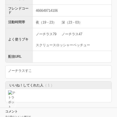
フレンドコー
466649714106
ド
活動時間帯
夜（19 - 23）
深（23 - 03）
ノーチラス79
ノーチラス47
よく使うブキ
スクリュースロッシャーベッチュー
配信URL
ノーチラスすこ
いいね！してくれた人
（ 1 ）
コメント
非公開のコメント欄です。