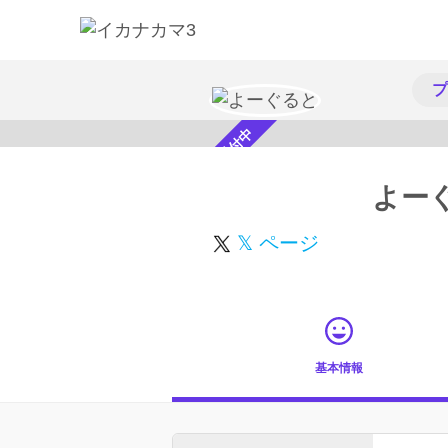
プ
スカウト受付中
よー
𝕏 ページ
基本情報