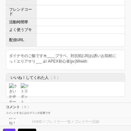
フレンドコー
ド
活動時間帯
よく使うブキ
配信URL
ダイナモのご飯です🍚____プラベ、対抗戦(-26)お誘いお気軽に
っ！エリアサリ___ ໒꒱ APEX初心者(pc)Wreith
いいね！してくれた人
（ 2 ）
コメント
（ 0 ）
コメントするにはログインが必要です
HOME
>
プレイヤー一覧
> プレイヤー詳細