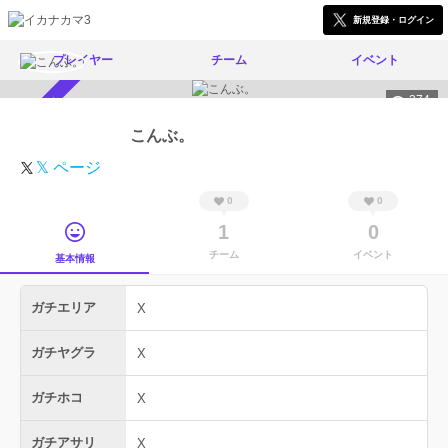
新規登録・ログイン
プレイヤー
チーム
イベント
374
スカウト受付中
こんぶ。
𝕏 ページ
0
0
1
0
チーム
イベント
基本情報
ガチエリア
X
ガチヤグラ
X
ガチホコ
X
ガチアサリ
X