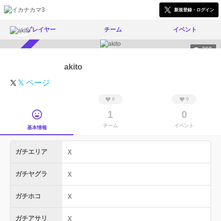
新規登録・ログイン
プレイヤー
チーム
イベント
380
スカウト受付中
akito
𝕏 ページ
0
0
1
0
チーム
イベント
基本情報
ガチエリア
X
ガチヤグラ
X
ガチホコ
X
ガチアサリ
X