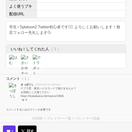
よく使うブキ
配信URL
学生♀Splatoon2.Twitter初心者です🙇‍♀️ よろしくお願いします！無
言フォロー失礼します💦
いいね！してくれた人
（ 3 ）
コメント
（ 1 ）
きっぽうし
2020年10月3日 20時44分
スプラ窓、東京ハイカランドで遊びませんか？
お気軽にご入場ください
https://ikanakama.ink/teams/23941
0
コメントするにはログインが必要です
HOME
>
プレイヤー一覧
> プレイヤー詳細
話す
3