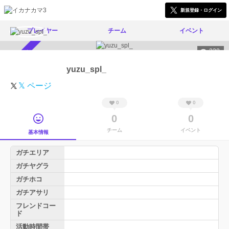
新規登録・ログイン
プレイヤー
チーム
イベント
228
スカウト受付中
yuzu_spl_
𝕏 ページ
0
0
0
0
チーム
イベント
基本情報
ガチエリア
ガチヤグラ
ガチホコ
ガチアサリ
フレンドコー
ド
活動時間帯