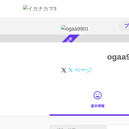
プ
スカウト受付中
ogaa
𝕏 ページ
基本情報