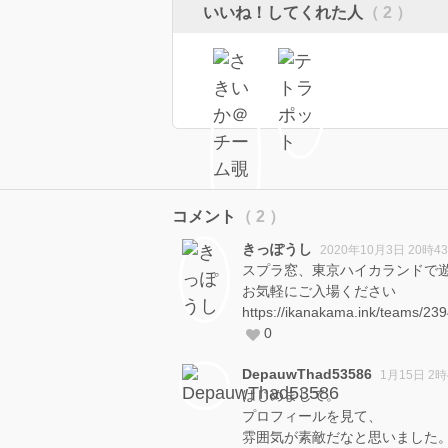
いいね！してくれた人
（ 2 ）
コメント
（ 2 ）
きっぽうし
2020年10月3日 20時4
スプラ窓、東京ハイカランドで
お気軽にご入場ください
https://ikanakama.ink/teams/23
0
DepauwThad53586
1月15日 2時
はじめまして。
プロフィールを見て、
雰囲気が素敵だなと思いました