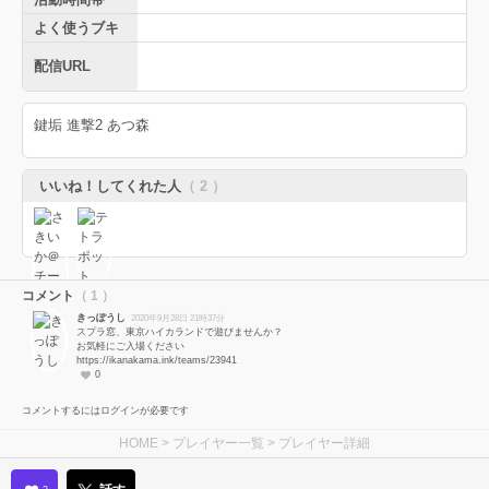
よく使うブキ
配信URL
鍵垢 進撃2 あつ森
いいね！してくれた人
（ 2 ）
コメント
（ 1 ）
きっぽうし
2020年9月28日 21時37分
スプラ窓、東京ハイカランドで遊びませんか？
お気軽にご入場ください
https://ikanakama.ink/teams/23941
0
コメントするにはログインが必要です
HOME
>
プレイヤー一覧
> プレイヤー詳細