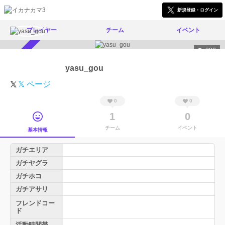
新規登録・ログイン
プレイヤー
チーム
イベント
320
スカウト受付中
yasu_gou
𝕏 ページ
0
0
1
0
チーム
イベント
基本情報
ガチエリア
ガチヤグラ
ガチホコ
ガチアサリ
フレンドコー
ド
活動時間帯