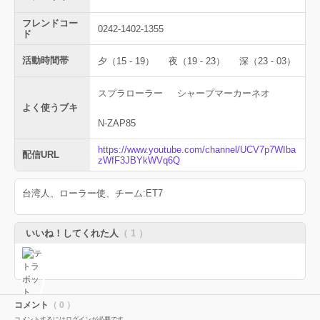
フレンドコー
0242-1402-1355
ド
活動時間帯
夕（15 - 19）
夜（19 - 23）
深（23 - 03）
スプラローラー
シャープマーカーネオ
よく使うブキ
N-ZAP85
https://www.youtube.com/channel/UCV7p7WIba
配信URL
zWfF3JBYkWVq6Q
台湾人、ローラー使、チーム:ET7
いいね！してくれた人
（ 1 ）
コメント
（ 0 ）
コメントするにはログインが必要です