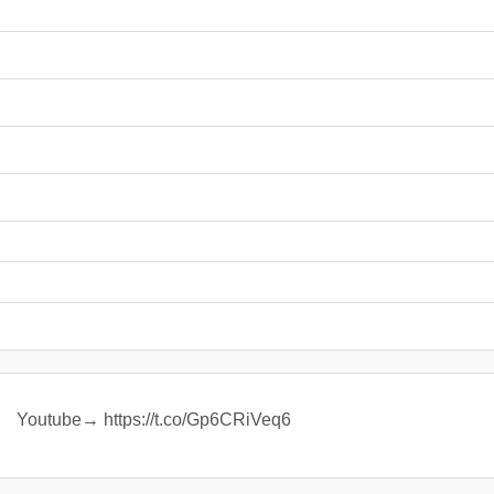
e→ https://t.co/Gp6CRiVeq6