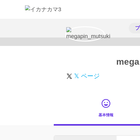
プ
mega
𝕏 ページ
基本情報