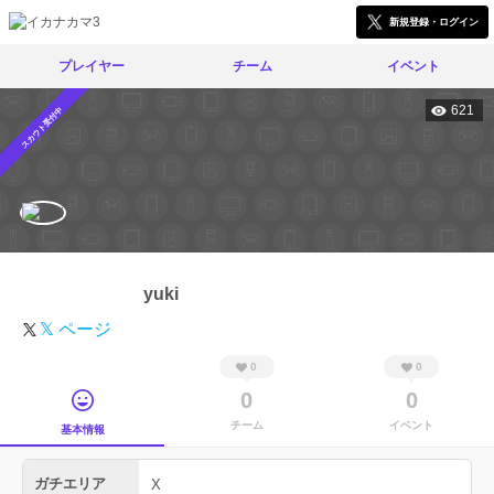
新規登録・ログイン
プレイヤー
チーム
イベント
621
スカウト受付中
yuki
𝕏 ページ
0
0
0
0
チーム
イベント
基本情報
ガチエリア
X