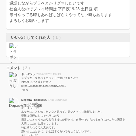
通話しながらプラベとかリグマしたいです
社会人なのでプレイ時間は 平日夜19-23 土日昼 頃
毎日やってる時もあればしばらくやってない時もあります
よろしくお願いします
いいね！してくれた人
（ 1 ）
コメント
（ 2 ）
きっぽうし
2020年9月22日 18時4分
スプラ窓、東京ハイカランドで遊びませんか？
お気軽にご入場ください
https://ikanakama.ink/teams/23941
0
DepauwThad53586
1月16日 21時45分
こんにちは😊
星（ほし）です。
あなたのことを知りたいなと思って、思いきってご挨拶しました。
普段は気軽におしゃべりしたり、
日常のことをゆったり共有するのが好きで、自然体でいられる友だちのような関係を
大切にしたいと思っています。
特に構えなくて大丈夫です。
思い出したときに、少し話すくらいでちょうどいいです。
もしよければ、