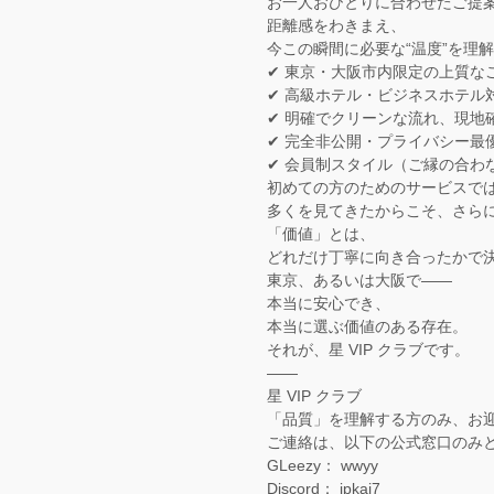
お一人おひとりに合わせたご提
距離感をわきまえ、
今この瞬間に必要な“温度”を理
✔ 東京・大阪市内限定の上質な
✔ 高級ホテル・ビジネスホテル
✔ 明確でクリーンな流れ、現地
✔ 完全非公開・プライバシー最
✔ 会員制スタイル（ご縁の合わ
初めての方のためのサービスで
多くを見てきたからこそ、さら
「価値」とは、
どれだけ丁寧に向き合ったかで
東京、あるいは大阪で——
本当に安心でき、
本当に選ぶ価値のある存在。
それが、星 VIP クラブです。
——
星 VIP クラブ
「品質」を理解する方のみ、お
ご連絡は、以下の公式窓口のみ
GLeezy： wwyy
Discord： jpkai7