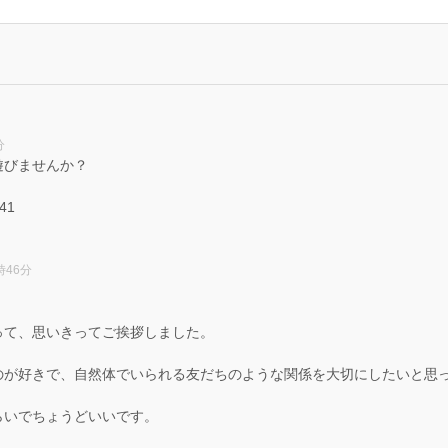
分
遊びませんか？
941
時46分
って、思いきってご挨拶しました。
、
のが好きで、自然体でいられる友だちのような関係を大切にしたいと思
らいでちょうどいいです。