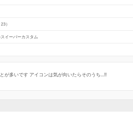
 23）
ルスイーパーカスタム
が多いです アイコンは気が向いたらそのうち...!!