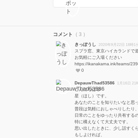
コメント
（ 3 ）
きっぽうし
2020年9月22日 18時1
スプラ窓、東京ハイカランドで
お気軽にご入場ください
https://ikanakama.ink/teams/23
0
DepauwThad53586
1月16日 21
こんにちは😊
星（ほし）です。
あなたのことを知りたいなと思
普段は気軽におしゃべりしたり
日常のことをゆったり共有する
特に構えなくて大丈夫です。
思い出したときに、少し話すく
もしよければ、