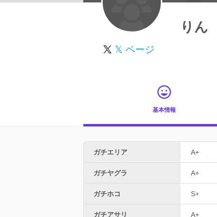
りん
𝕏 ページ
基本情報
ガチエリア
A+
ガチヤグラ
A+
ガチホコ
S+
ガチアサリ
A+