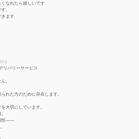
良くなれたら嬉しいです
です。
できます
時6分
高級デリバリーサービス
せん。
限られた方のために存在します。
けを大切にしています。
籍。
頼性——
ん。