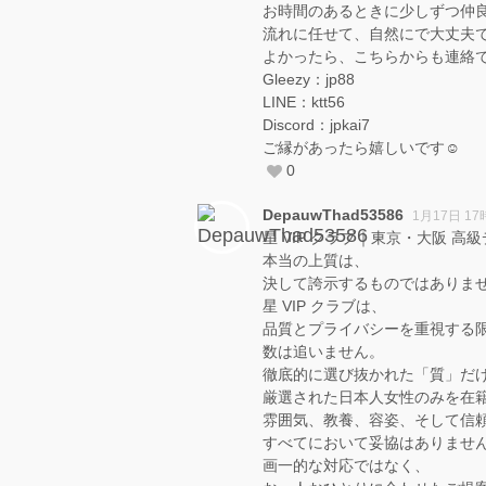
お時間のあるときに少しずつ仲
流れに任せて、自然にで大丈夫
よかったら、こちらからも連絡
Gleezy：jp88
LINE：ktt56
Discord：jpkai7
ご縁があったら嬉しいです☺️
0
DepauwThad53586
1月17日 17
星 VIP クラブ｜東京・大阪 
本当の上質は、
決して誇示するものではありま
星 VIP クラブは、
品質とプライバシーを重視する
数は追いません。
徹底的に選び抜かれた「質」だ
厳選された日本人女性のみを在
雰囲気、教養、容姿、そして信
すべてにおいて妥協はありませ
画一的な対応ではなく、