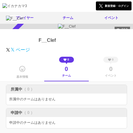
新規登録・ログイン
プレイヤー
チーム
イベント
213
スカウト受付中
F__Clef
𝕏 ページ
0
0
0
0
チーム
イベント
基本情報
所属中
（ 0 ）
所属中のチームはありません
申請中
（ 0 ）
申請中のチームはありません