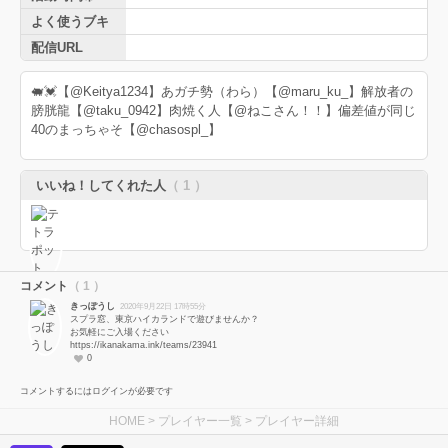
よく使うブキ
配信URL
🐖💓【@Keitya1234】あガチ勢（わら）【@maru_ku_】解放者の
膀胱龍【@taku_0942】肉焼く人【@ねこさん！！】偏差値が同じ
40のまっちゃそ【@chasospl_】
いいね！してくれた人
（ 1 ）
コメント
（ 1 ）
きっぽうし
2020年9月22日 17時55分
スプラ窓、東京ハイカランドで遊びませんか？
お気軽にご入場ください
https://ikanakama.ink/teams/23941
0
コメントするにはログインが必要です
HOME
>
プレイヤー一覧
> プレイヤー詳細