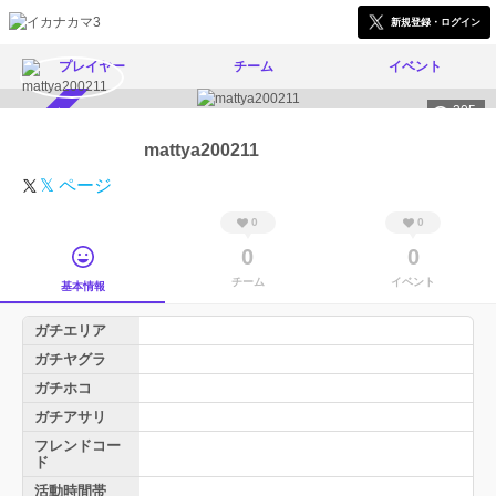
新規登録・ログイン
プレイヤー
チーム
イベント
205
スカウト受付中
mattya200211
𝕏 ページ
0
0
0
0
チーム
イベント
基本情報
ガチエリア
ガチヤグラ
ガチホコ
ガチアサリ
フレンドコー
ド
活動時間帯