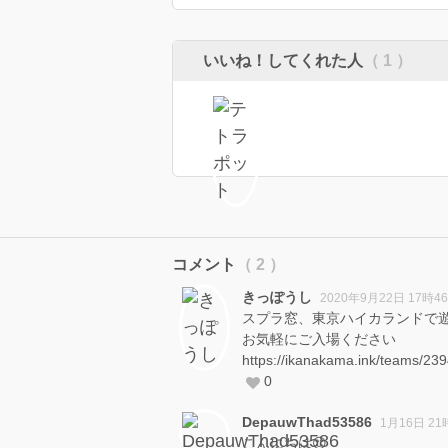
いいね！してくれた人
（ 1 ）
コメント
（ 2 ）
きっぽうし
2020年9月22日 17時4
スプラ窓、東京ハイカランドで
お気軽にご入場ください
https://ikanakama.ink/teams/23
0
DepauwThad53586
1月16日 21
こんにちは😊