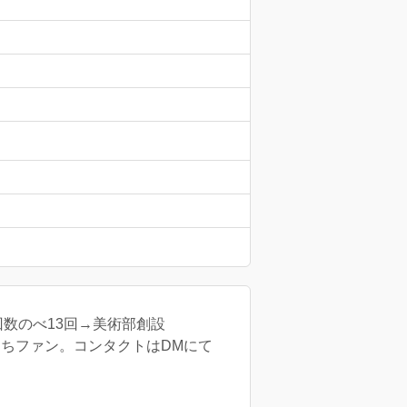
数のべ13回→美術部創設
もたちファン。コンタクトはDMにて