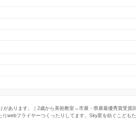
りがあります。｜2歳から美術教室→市展・県展最優秀賞受賞回
ストかいたりwebフライヤーつくったりしてます。Sky星を紡ぐこど