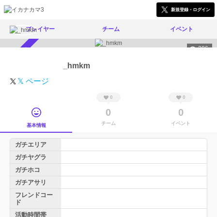
新規登録・ログイン
プレイヤー
チーム
イベント
206
スカウト受付中
_hmkm
𝕏 ページ
0
0
0
0
チーム
イベント
基本情報
ガチエリア
ガチヤグラ
ガチホコ
ガチアサリ
フレンドコー
ド
活動時間帯