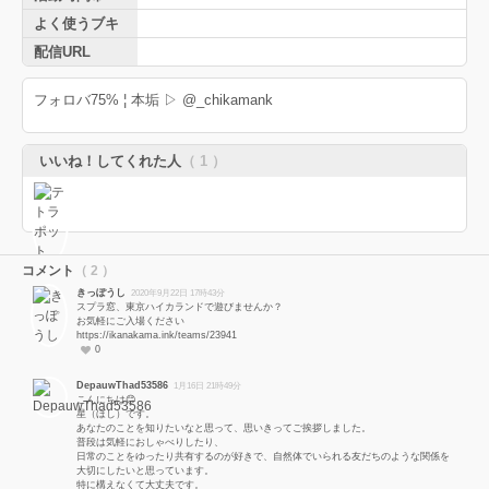
よく使うブキ
配信URL
フォロバ75% ¦ 本垢 ▷ @_chikamank
いいね！してくれた人
（ 1 ）
コメント
（ 2 ）
きっぽうし
2020年9月22日 17時43分
スプラ窓、東京ハイカランドで遊びませんか？
お気軽にご入場ください
https://ikanakama.ink/teams/23941
0
DepauwThad53586
1月16日 21時49分
こんにちは😊
星（ほし）です。
あなたのことを知りたいなと思って、思いきってご挨拶しました。
普段は気軽におしゃべりしたり、
日常のことをゆったり共有するのが好きで、自然体でいられる友だちのような関係を
大切にしたいと思っています。
特に構えなくて大丈夫です。